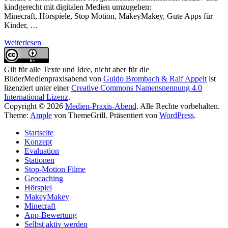
kindgerecht mit digitalen Medien umzugehen:
Minecraft, Hörspiele, Stop Motion, MakeyMakey, Gute Apps für
Kinder, …
Weiterlesen
Gilt für alle Texte und Idee, nicht aber für die
Bilder
Medienpraxisabend
von
Guido Brombach & Ralf Appelt
ist
lizenziert unter einer
Creative Commons Namensnennung 4.0
International Lizenz
.
Copyright © 2026
Medien-Praxis-Abend
. Alle Rechte vorbehalten.
Theme:
Ample
von ThemeGrill. Präsentiert von
WordPress
.
Startseite
Konzept
Evaluation
Stationen
Stop-Motion Filme
Geocaching
Hörspiel
MakeyMakey
Minecraft
App-Bewertung
Selbst aktiv werden