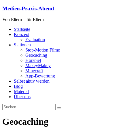
Zum
Medien-Praxis-Abend
Inhalt
springen
Von Eltern – für Eltern
Startseite
Konzept
Evaluation
Stationen
Stop-Motion Filme
Geocaching
Hörspiel
MakeyMakey
Minecraft
App-Bewertung
Selbst aktiv werden
Blog
Material
Über uns
Geocaching