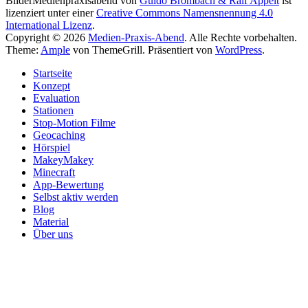
Bilder
Medienpraxisabend
von
Guido Brombach & Ralf Appelt
ist
lizenziert unter einer
Creative Commons Namensnennung 4.0
International Lizenz
.
Copyright © 2026
Medien-Praxis-Abend
. Alle Rechte vorbehalten.
Theme:
Ample
von ThemeGrill. Präsentiert von
WordPress
.
Startseite
Konzept
Evaluation
Stationen
Stop-Motion Filme
Geocaching
Hörspiel
MakeyMakey
Minecraft
App-Bewertung
Selbst aktiv werden
Blog
Material
Über uns